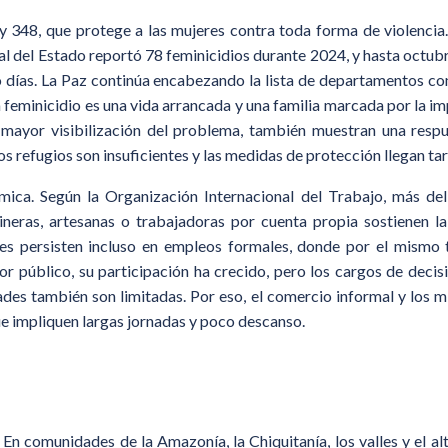
ey 348, que protege a las mujeres contra toda forma de violenci
al del Estado reportó 78 feminicidios durante 2024, y hasta octubr
o días. La Paz continúa encabezando la lista de departamentos 
a feminicidio es una vida arrancada y una familia marcada por la i
 mayor visibilización del problema, también muestran una respue
os refugios son insuficientes y las medidas de protección llegan ta
mica. Según la Organización Internacional del Trabajo, más del
ineras, artesanas o trabajadoras por cuenta propia sostienen la
iales persisten incluso en empleos formales, donde por el mism
or público, su participación ha crecido, pero los cargos de deci
ades también son limitadas. Por eso, el comercio informal y los 
ue impliquen largas jornadas y poco descanso.
l. En comunidades de la Amazonía, la Chiquitanía, los valles y el alt