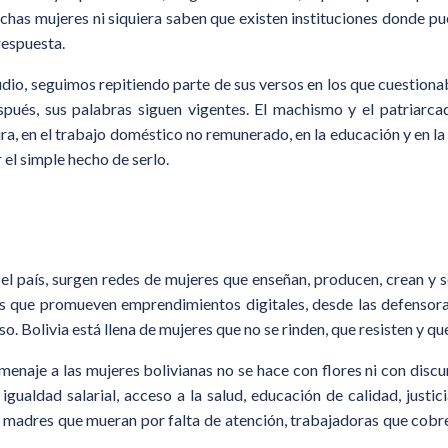
chas mujeres ni siquiera saben que existen instituciones donde pu
respuesta.
o, seguimos repitiendo parte de sus versos en los que cuestionaba
spués, sus palabras siguen vigentes. El machismo y el patriarc
tura, en el trabajo doméstico no remunerado, en la educación y en la
r el simple hecho de serlo.
l país, surgen redes de mujeres que enseñan, producen, crean y 
s que promueven emprendimientos digitales, desde las defensora
so. Bolivia está llena de mujeres que no se rinden, que resisten y q
je a las mujeres bolivianas no se hace con flores ni con discur
 igualdad salarial, acceso a la salud, educación de calidad, justi
r, madres que mueran por falta de atención, trabajadoras que cob