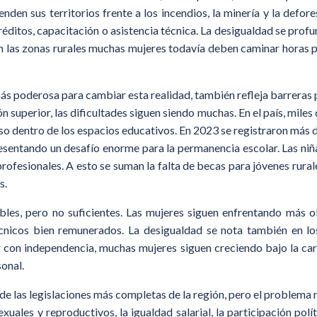
enden sus territorios frente a los incendios, la minería y la defo
éditos, capacitación o asistencia técnica. La desigualdad se profun
n las zonas rurales muchas mujeres todavía deben caminar horas pa
más poderosa para cambiar esta realidad, también refleja barreras
superior, las dificultades siguen siendo muchas. En el país, miles
o dentro de los espacios educativos. En 2023 se registraron más 
resentando un desafío enorme para la permanencia escolar. Las ni
ofesionales. A esto se suman la falta de becas para jóvenes rurale
s.
bles, pero no suficientes. Las mujeres siguen enfrentando más 
écnicos bien remunerados. La desigualdad se nota también en l
r con independencia, muchas mujeres siguen creciendo bajo la carg
onal.
 de las legislaciones más completas de la región, pero el problema n
les y reproductivos, la igualdad salarial, la participación políti