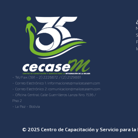
N
S
P
I
- Tel/Fax: (591 - 2) 2226672 / (2) 2129881
- Correo Electrónico 1: informaciones@mailcecasem.com
- Correo Electrónico 2: comunicacion@mailcecasem.com
- Oficina Central: Calle Guerrilleros Lanza Nro. 1536 /
Piso 2
- La Paz - Bolivia
© 2025 Centro de Capacitación y Servicio para la 