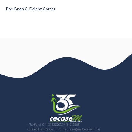
Por: Brian C. Dalenz Cortez
- Tel/Fax: (591 - 2) 2226672 / (2) 2129881
- Correo Electrónico 1: informaciones@mailcecasem.com