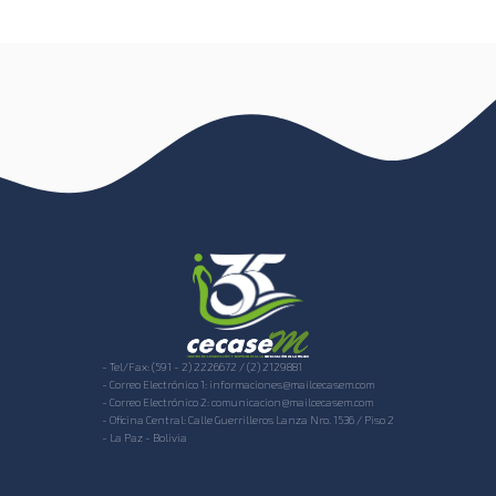
- Tel/Fax: (591 - 2) 2226672 / (2) 2129881
- Correo Electrónico 1: informaciones@mailcecasem.com
- Correo Electrónico 2: comunicacion@mailcecasem.com
- Oficina Central: Calle Guerrilleros Lanza Nro. 1536 / Piso 2
- La Paz - Bolivia