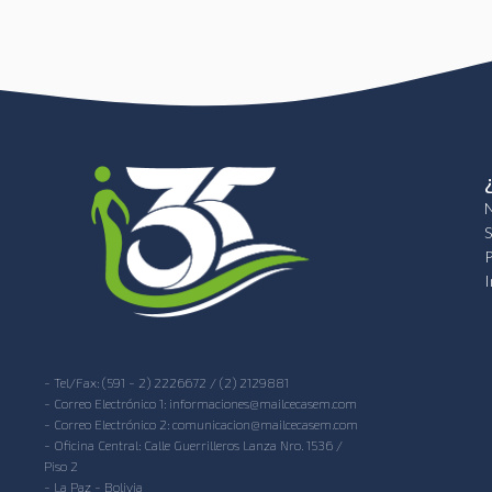
N
S
P
I
- Tel/Fax: (591 - 2) 2226672 / (2) 2129881
- Correo Electrónico 1: informaciones@mailcecasem.com
- Correo Electrónico 2: comunicacion@mailcecasem.com
- Oficina Central: Calle Guerrilleros Lanza Nro. 1536 /
Piso 2
- La Paz - Bolivia